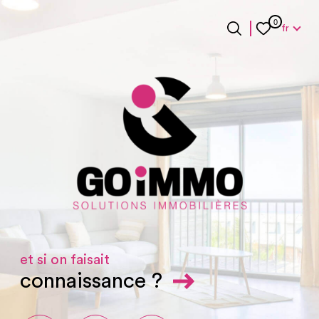
Langue
0
fr
Langue
0
Accueil
fr
et si on faisait
connaissance ?