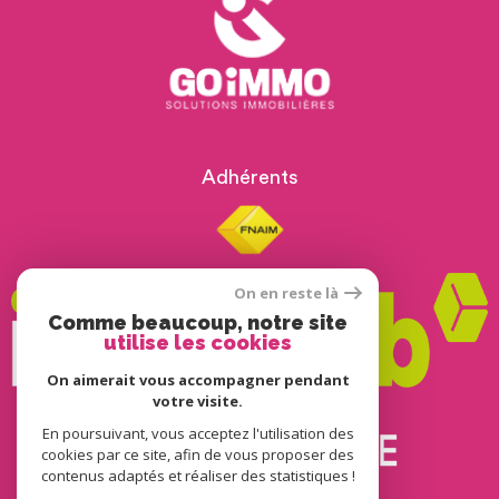
Adhérents
On en reste là
Comme beaucoup, notre site
utilise les cookies
On aimerait vous accompagner pendant
votre visite.
En poursuivant, vous acceptez l'utilisation des
© 2022
Tous droits réservés
cookies par ce site, afin de vous proposer des
contenus adaptés et réaliser des statistiques !
Traduction powered by Google