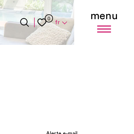
menu
Langue
0
fr
Alerte e-mail