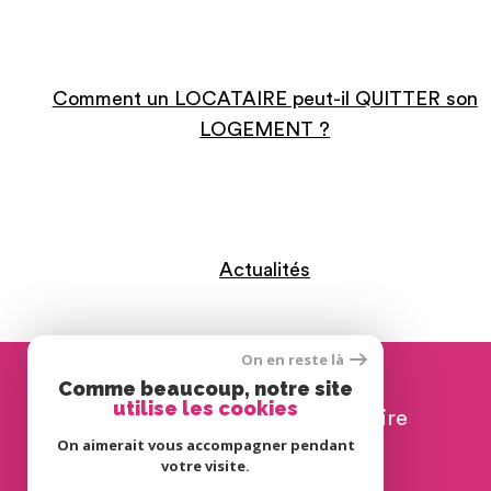
Comment un LOCATAIRE peut-il QUITTER son
LOGEMENT ?
Actualités
On en reste là
Se connecter
Comme beaucoup, notre site
utilise les cookies
espace propriétaire
On aimerait vous accompagner pendant
votre visite.