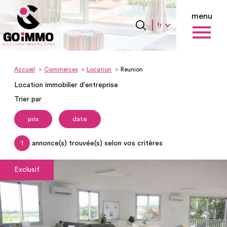
menu
Langue
Langue
fr
0
Accueil
fr
Accueil
Commerces
Location
Reunion
Location immobilier d'entreprise
Trier par
prix
date
1
annonce(s) trouvée(s) selon vos critères
Exclusif