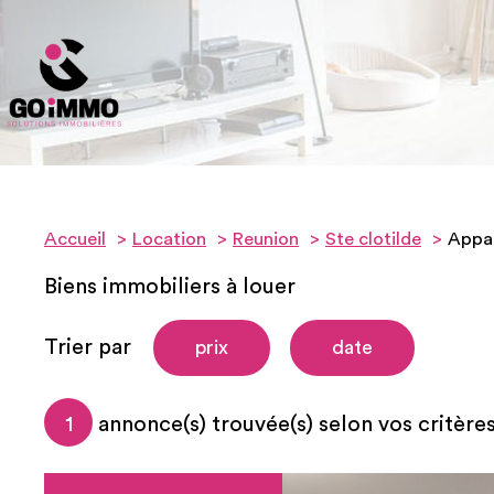
Accueil
Location
Reunion
Ste clotilde
Appa
Biens immobiliers à louer
Trier par
prix
date
1
annonce(s) trouvée(s) selon vos critère