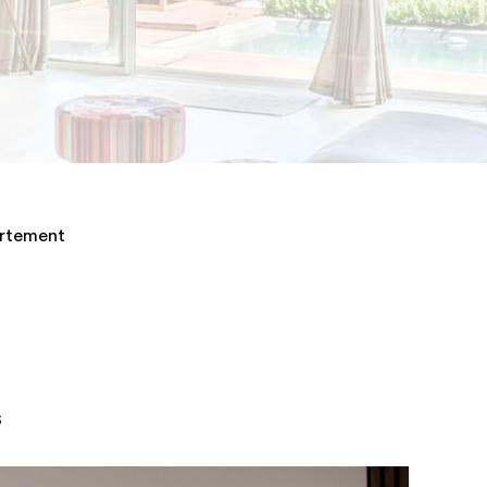
rtement
s