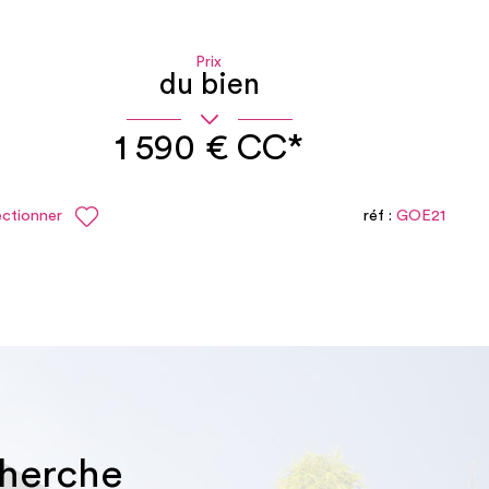
Prix
du bien
1 590 €
CC*
ectionner
réf :
GOE21
cherche