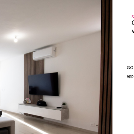
S
GO 
app