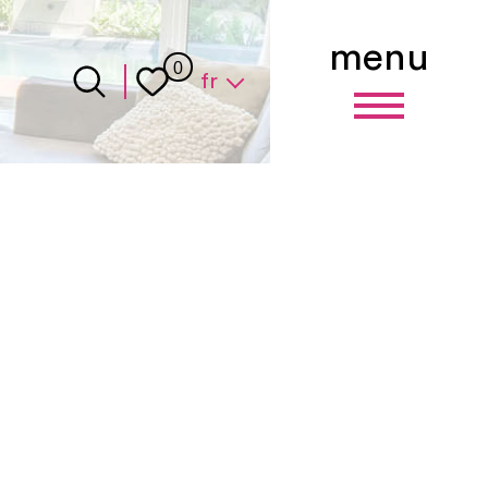
menu
Langue
0
fr