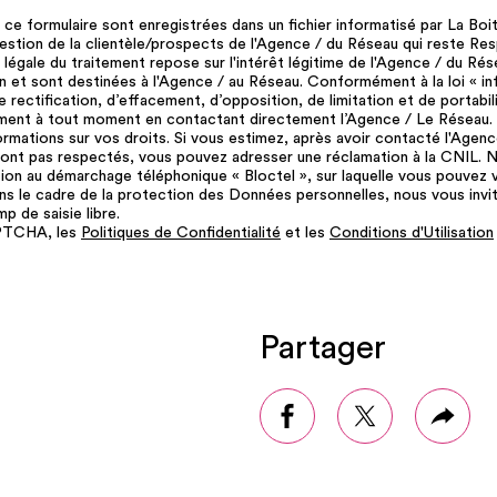
ur ce formulaire sont enregistrées dans un fichier informatisé par La 
 gestion de la clientèle/prospects de l'Agence / du Réseau qui reste R
légale du traitement repose sur l'intérêt légitime de l'Agence / du Ré
 et sont destinées à l'Agence / au Réseau. Conformément à la loi « inf
 rectification, d’effacement, d’opposition, de limitation et de portabi
ment à tout moment en contactant directement l’Agence / Le Réseau. 
informations sur vos droits. Si vous estimez, après avoir contacté l'Agen
 sont pas respectés, vous pouvez adresser une réclamation à la CNIL.
ition au démarchage téléphonique « Bloctel », sur laquelle vous pouvez vo
ns le cadre de la protection des Données personnelles, nous vous invit
 de saisie libre.
APTCHA, les
Politiques de Confidentialité
et les
Conditions d'Utilisation
Partager
facebook
twitter
Plus
de
parta