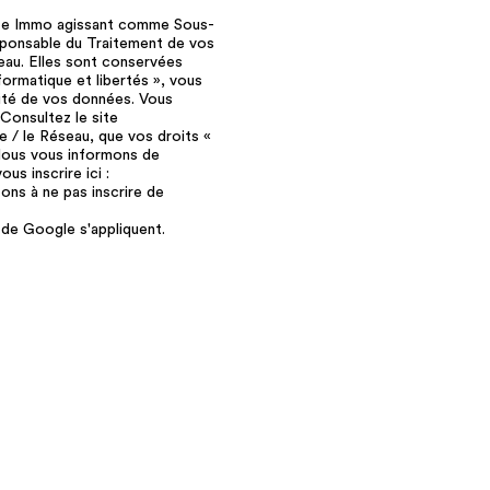
Boite Immo agissant comme Sous-
esponsable du Traitement de vos
seau. Elles sont conservées
ormatique et libertés », vous
lité de vos données. Vous
Consultez le site
ce / le Réseau, que vos droits «
 Nous vous informons de
us inscrire ici :
ons à ne pas inscrire de
de Google s'appliquent.
ge