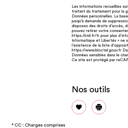
Les informations recueillies s
traitant du traitement pour la
Données personnelles. La base 
jusqu'à demande de suppression
disposez des droits d’accès, de
pouvez retirer votre consente
https://cnil.fr/fr pour plus d’
Informatique et Libertés » ne
l’existence de la liste d'oppos
https://www.bloctel.gouv.fr Da
Données sensibles dans le champ
Ce site est protégé par reC
Nos outils
Sélectionner
Imprimer
* CC : Charges comprises