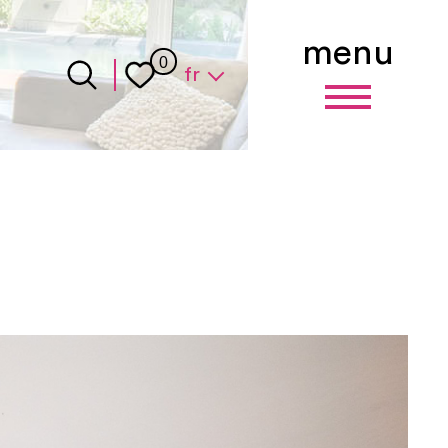
menu
Langue
0
fr