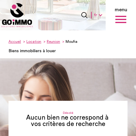
menu
Langue
Langue
fr
0
Accueil
fr
Accueil
Location
Reunion
Moufia
Biens immobiliers à louer
Désolé
Aucun bien ne correspond à
vos critères de recherche