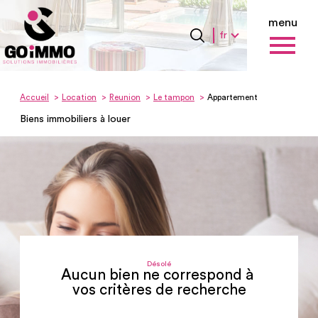
menu
Langue
Langue
fr
0
Accueil
fr
Accueil
Location
Reunion
Le tampon
Appartement
Biens immobiliers à louer
Désolé
Aucun bien ne correspond à
vos critères de recherche