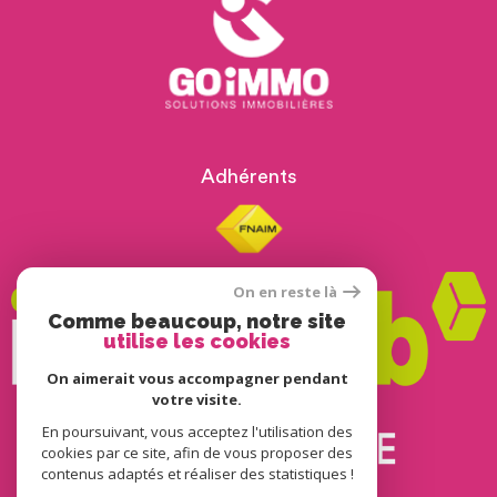
Adhérents
On en reste là
Comme beaucoup, notre site
utilise les cookies
On aimerait vous accompagner pendant
votre visite.
En poursuivant, vous acceptez l'utilisation des
© 2022
Tous droits réservés
cookies par ce site, afin de vous proposer des
contenus adaptés et réaliser des statistiques !
Traduction powered by Google