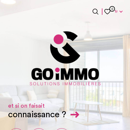
Langue
0
fr
Langue
0
Accueil
fr
et si on faisait
connaissance ?