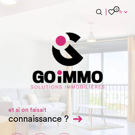
Langue
0
fr
Langue
0
Accueil
fr
et si on faisait
connaissance ?