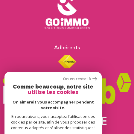
Adhérents
On en reste là
Comme beaucoup, notre site
utilise les cookies
On aimerait vous accompagner pendant
votre visite.
En poursuivant, vous acceptez l'utilisation des
© 2022
Tous droits réservés
cookies par ce site, afin de vous proposer des
contenus adaptés et réaliser des statistiques !
Traduction powered by Google