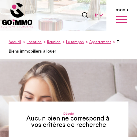
menu
Langue
Langue
fr
0
Accueil
fr
Accueil
Location
Reunion
Le tampon
Appartement
T1
Biens immobiliers à louer
Désolé
Aucun bien ne correspond à
vos critères de recherche