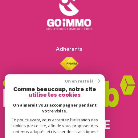
Adhérents
On en reste là
Comme beaucoup, notre site
utilise les cookies
On aimerait vous accompagner pendant
votre visite.
En poursuivant, vous acceptez l'utilisation des
© 2022
Tous droits réservés
cookies par ce site, afin de vous proposer des
contenus adaptés et réaliser des statistiques !
Traduction powered by Google