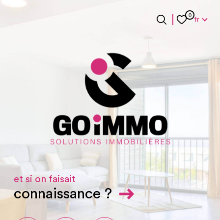
Langue
0
fr
Langue
0
Accueil
fr
et si on faisait
connaissance ?